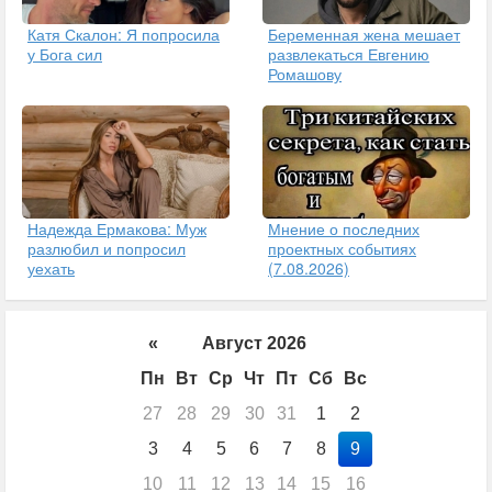
Катя Скалон: Я попросила
Беременная жена мешает
у Бога сил
развлекаться Евгению
Ромашову
Надежда Ермакова: Муж
Мнение о последних
разлюбил и попросил
проектных событиях
уехать
(7.08.2026)
«
Август 2026
Пн
Вт
Ср
Чт
Пт
Сб
Вс
27
28
29
30
31
1
2
3
4
5
6
7
8
9
10
11
12
13
14
15
16