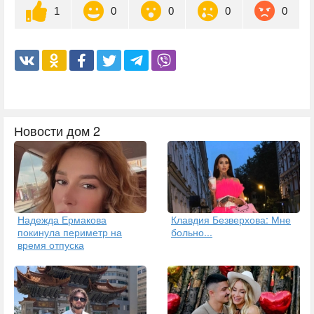
1
0
0
0
0
Новости дом 2
Надежда Ермакова
Клавдия Безверхова: Мне
покинула периметр на
больно...
время отпуска