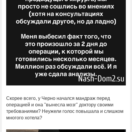
Скорее всего, у Черно начался мандраж перед
операцией и она "вынесла мозг" доктору своими
требованиями? Неужели голос повышала и слишком
многого хотела?