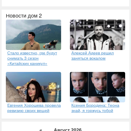
Новости дом 2
Стало известно, где будут
Алексей Адеев решил
снимать 3 сезон
заняться вокалом
«Китайских каникул»
Евгения Хорошева провела
Ксения Бородина: Теона
ревизию своих вещей
знай, я горжусь тобой
«
Август 2026