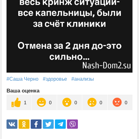
#Саша Черно
#здоровье
#анализы
Ваша оценка
1
0
0
0
0