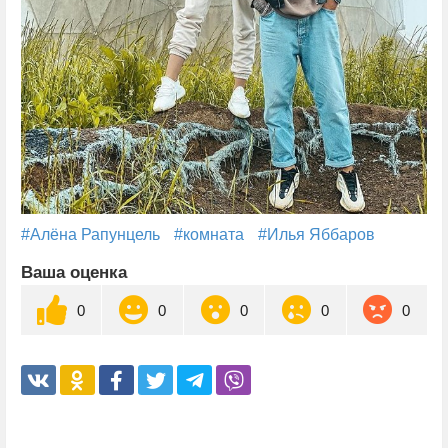
#Алёна Рапунцель
#комната
#Илья Яббаров
Ваша оценка
0
0
0
0
0