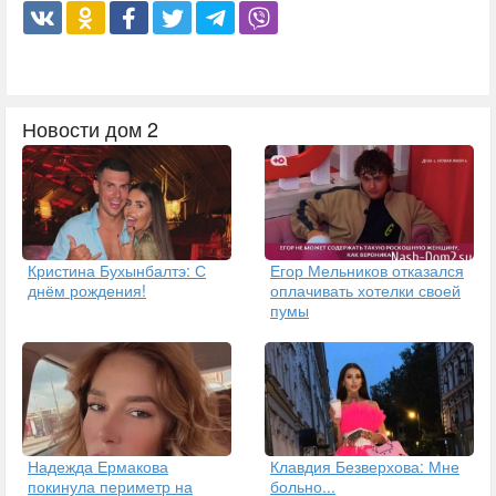
Новости дом 2
Кристина Бухынбалтэ: С
Егор Мельников отказался
днём рождения!
оплачивать хотелки своей
пумы
Надежда Ермакова
Клавдия Безверхова: Мне
покинула периметр на
больно...