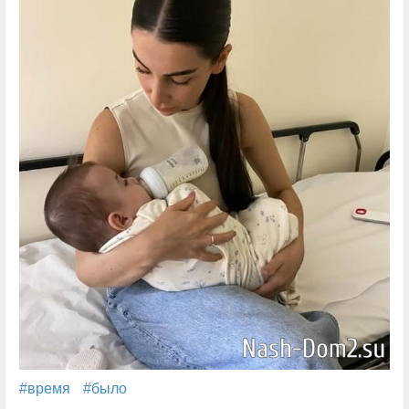
#время
#было