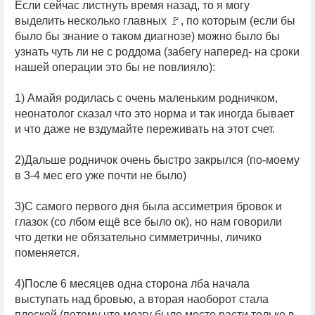
Если сейчас листнуть время назад, то я могу
выделить несколько главных 🚩, по которым (если бы
было бы знание о таком диагнозе) можно было бы
узнать чуть ли не с роддома (забегу наперед- на сроки
нашей операции это бы не повлияло):
1) Амайя родилась с очень маленьким родничком,
неонатолог сказал что это норма и так иногда бывает
и что даже не вздумайте переживать на этот счет.
2)Дальше родничок очень быстро закрылся (по-моему
в 3-4 мес его уже почти не было)
3)С самого первого дня была ассиметрия бровок и
глазок (со лбом ещё все было ок), но нам говорили
что детки не обязательно симметричны, личико
поменяется.
4)После 6 месяцев одна сторона лба начала
выступать над бровью, а вторая наоборот стала
плоской (потому что мозгу было место расти только в