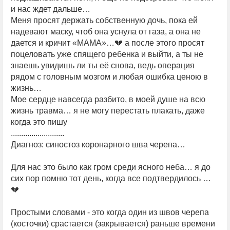
и нас ждет дальше…
Меня просят держать собственную дочь, пока ей
надевают маску, чтоб она уснула от газа, а она не
дается и кричит «МАМА»…💔 а после этого просят
поцеловать уже спящего ребенка и выйти, а ты не
знаешь увидишь ли ты её снова, ведь операция
рядом с головным мозгом и любая ошибка ценою в
жизнь…
Мое сердце навсегда разбито, в моей душе на всю
жизнь травма… я не могу перестать плакать, даже
когда это пишу
..........................
Диагноз: синостоз коронарного шва черепа…
Для нас это было как гром среди ясного неба… я до
сих пор помню тот день, когда все подтвердилось …
💔
Простыми словами - это когда один из швов черепа
(косточки) срастается (закрывается) раньше времени