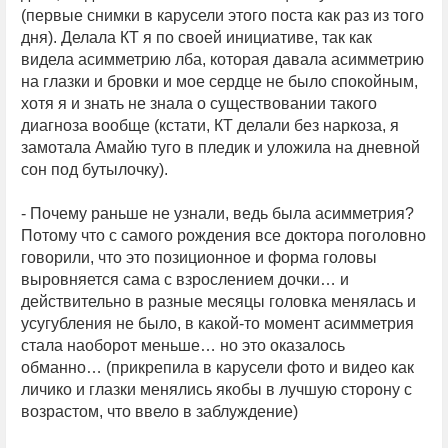
(первые снимки в карусели этого поста как раз из того
дня). Делала КТ я по своей инициативе, так как
видела асимметрию лба, которая давала асимметрию
на глазки и бровки и мое сердце не было спокойным,
хотя я и знать не знала о существовании такого
диагноза вообще (кстати, КТ делали без наркоза, я
замотала Амайю туго в пледик и уложила на дневной
сон под бутылочку).
- Почему раньше не узнали, ведь была асимметрия?
Потому что с самого рождения все доктора поголовно
говорили, что это позиционное и форма головы
выровняется сама с взрослением дочки… и
действительно в разные месяцы головка менялась и
усугубления не было, в какой-то момент асимметрия
стала наоборот меньше… но это оказалось
обманно… (прикрепила в карусели фото и видео как
личико и глазки менялись якобы в лучшую сторону с
возрастом, что ввело в заблуждение)