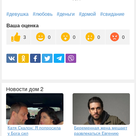
#девушка
#любовь
#деньги
#домой
#свидание
Ваша оценка
3
0
0
0
0
Новости дом 2
Катя Скалон: Я попросила
Беременная жена мешает
у Бога сил
развлекаться Евгению