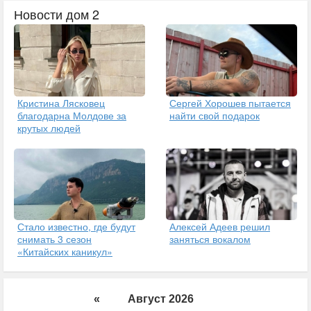
Новости дом 2
Кристина Лясковец
Сергей Хорошев пытается
благодарна Молдове за
найти свой подарок
крутых людей
Стало известно, где будут
Алексей Адеев решил
снимать 3 сезон
заняться вокалом
«Китайских каникул»
«
Август 2026