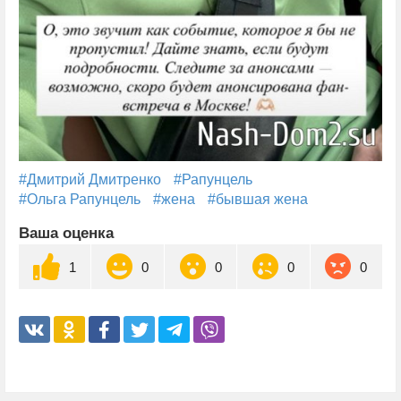
#Дмитрий Дмитренко
#Рапунцель
#Ольга Рапунцель
#жена
#бывшая жена
Ваша оценка
1
0
0
0
0