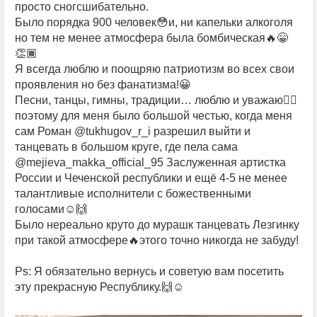
просто сногсшибательно.
Было порядка 900 человек😳и, ни капельки алкоголя
но тем не менее атмосфера была бомбическая🔥😁
👏🏾
Я всегда люблю и поощряю патриотизм во всех свои
проявления но без фанатизма!😀
Песни, танцы, гимны, традиции… люблю и уважаю✊🏿
поэтому для меня было большой честью, когда меня
сам Роман @tukhugov_r_i разрешил выйти и
танцевать в большом круге, где пела сама
@mejieva_makka_official_95 Заслуженная артистка
России и Чеченской республики и ещё 4-5 не менее
талантливые исполнители с божественными
голосами☺🙌
Было нереально круто до мурашк танцевать Лезгинку
при такой атмосфере🔥этого точно никогда не забуду!
Ps: Я обязательно вернусь и советую вам посетить
эту прекрасную Республику.🙌☺