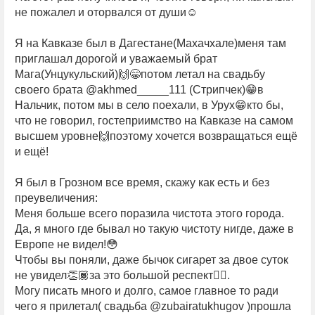
не пожалел и оторвался от души☺
Я на Кавказе был в Дагестане(Махачхале)меня там
приглашал дорогой и уважаемый брат
Мага(Унцукульский)🙌😁потом летал на свадьбу
своего брата @akhmed_____111 (Стрипчек)😁в
Нальчик, потом мы в село поехали, в Урух😁кто бы,
что не говорил, гостеприимство на Кавказе на самом
высшем уровне🙌поэтому хочется возвращаться ещё
и ещё!
Я был в Грозном все время, скажу как есть и без
преувеличения:
Меня больше всего поразила чистота этого города.
Да, я много где бывал но такую чистоту нигде, даже в
Европе не видел!😳
Чтобы вы поняли, даже бычок сигарет за двое суток
не увидел👏🏾за это большой респект✊🏿.
Могу писать много и долго, самое главное то ради
чего я прилетал( свадьба @zubairatukhugov )прошла