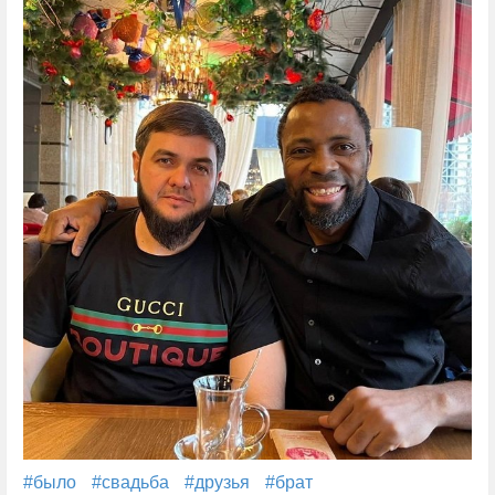
#было
#свадьба
#друзья
#брат