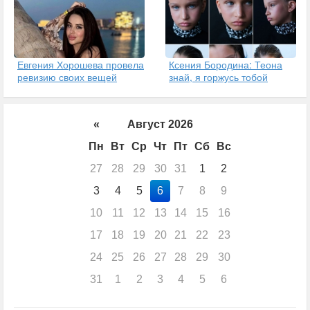
Евгения Хорошева провела
Ксения Бородина: Теона
ревизию своих вещей
знай, я горжусь тобой
«
Август 2026
Пн
Вт
Ср
Чт
Пт
Сб
Вс
27
28
29
30
31
1
2
3
4
5
6
7
8
9
10
11
12
13
14
15
16
17
18
19
20
21
22
23
24
25
26
27
28
29
30
31
1
2
3
4
5
6