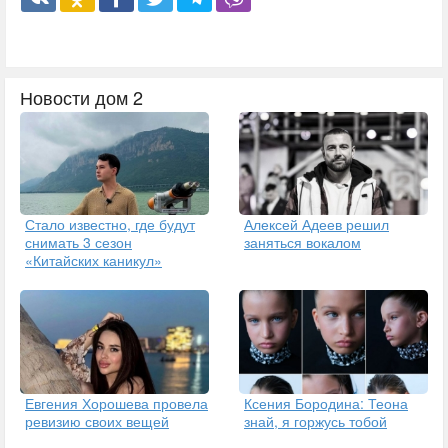
Новости дом 2
Стало известно, где будут
Алексей Адеев решил
снимать 3 сезон
заняться вокалом
«Китайских каникул»
Евгения Хорошева провела
Ксения Бородина: Теона
ревизию своих вещей
знай, я горжусь тобой