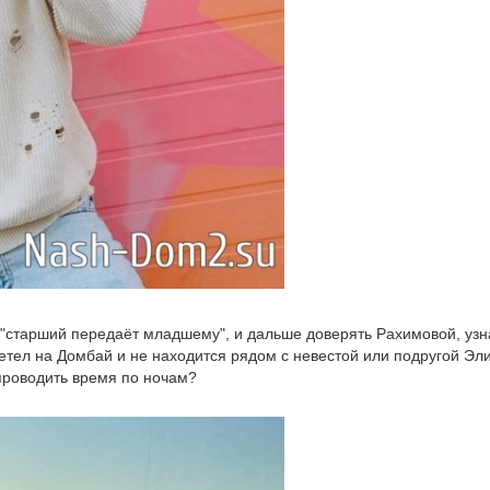
о "старший передаёт младшему", и дальше доверять Рахимовой, уз
летел на Домбай и не находится рядом с невестой или подругой Эл
 проводить время по ночам?