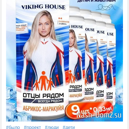
#было
#проект
#люди
#дети