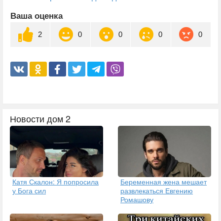
Ваша оценка
2
0
0
0
0
Новости дом 2
Катя Скалон: Я попросила
Беременная жена мешает
у Бога сил
развлекаться Евгению
Ромашову