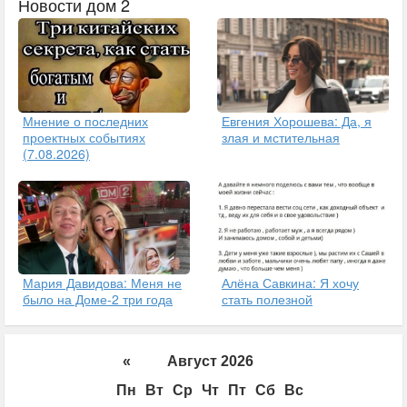
Новости дом 2
Мнение о последних
Евгения Хорошева: Да, я
проектных событиях
злая и мстительная
(7.08.2026)
Мария Давидова: Меня не
Алёна Савкина: Я хочу
было на Доме-2 три года
стать полезной
«
Август 2026
Пн
Вт
Ср
Чт
Пт
Сб
Вс