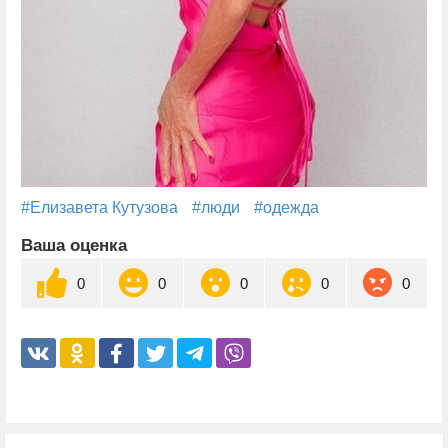
#Елизавета Кутузова
#люди
#одежда
Ваша оценка
0
0
0
0
0