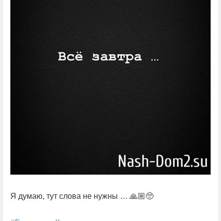
Я думаю, тут слова не нужны … 🙏🏼🥺