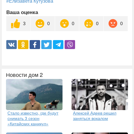
#Елизавета Кутузова
Ваша оценка
3
0
0
0
0
Новости дом 2
Стало известно, где будут
Алексей Адеев решил
снимать 3 сезон
заняться вокалом
«Китайских каникул»