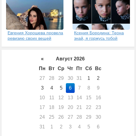
Евгения Хорошева провела
Ксения Бородина: Теона
ревизию своих вещей
знай, я горжусь тобой
«
Август 2026
Пн
Вт
Ср
Чт
Пт
Сб
Вс
27
28
29
30
31
1
2
3
4
5
6
7
8
9
10
11
12
13
14
15
16
17
18
19
20
21
22
23
24
25
26
27
28
29
30
31
1
2
3
4
5
6