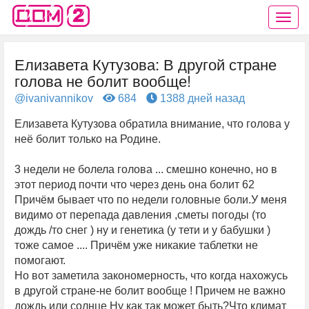
Елизавета Кутузова: В другой стране
голова не болит вообще!
@ivanivannikov
684
1388 дней назад
Елизавета Кутузова обратила внимание, что голова у
неё болит только на Родине.
3 недели не болела голова ... смешно конечно, но в
этот период почти что через день она болит 62
Причём бывает что по недели головные боли.У меня
видимо от перепада давления ,сметы погоды (то
дождь /то снег ) ну и генетика (у тети и у бабушки )
тоже самое .... Причём уже никакие таблетки не
помогают.
Но вот заметила закономерность, что когда нахожусь
в другой стране-не болит вообще ! Причем не важно
дождь или солнце Ну как так может быть?Что климат