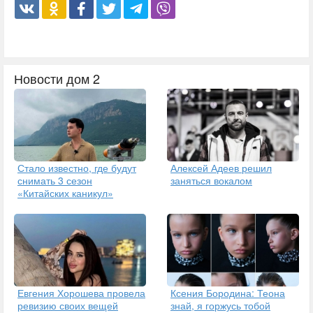
Новости дом 2
Стало известно, где будут
Алексей Адеев решил
снимать 3 сезон
заняться вокалом
«Китайских каникул»
Евгения Хорошева провела
Ксения Бородина: Теона
ревизию своих вещей
знай, я горжусь тобой