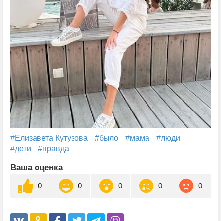
#Елизавета Кутузова
#было
#мама
#люди
#дети
#правда
Ваша оценка
0
0
0
0
0