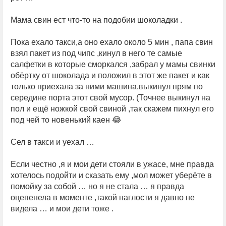
Мама свин ест что-то на подобии шоколадки .
Пока ехало такси,а оно ехало около 5 мин , папа свин
взял пакет из под чипс ,кинул в него те самые
салфетки в которые сморкался ,забрал у мамы свинки
обёртку от шоколада и положил в этот же пакет и как
только приехала за ними машина,выкинул прям по
середине порта этот свой мусор. (Точнее выкинул на
пол и ещё ножкой свой свиной ,так скажем пихнул его
под чей то новенький каен 😂
Сел в такси и уехал …
Если честно ,я и мои дети стояли в ужасе, мне правда
хотелось подойти и сказать ему ,мол может уберёте в
помойку за собой … но я не стала … я правда
оцепенела в моменте ,такой наглости я давно не
видела … и мои дети тоже .