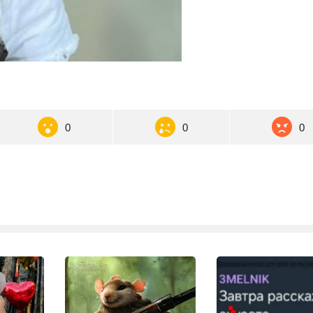
0
0
0