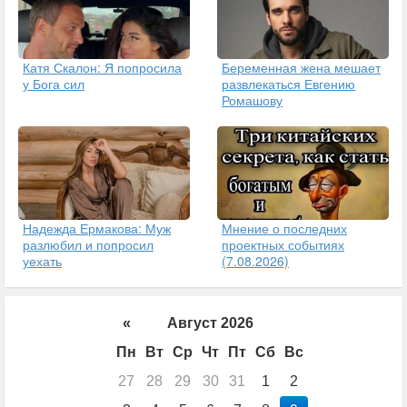
Катя Скалон: Я попросила
Беременная жена мешает
у Бога сил
развлекаться Евгению
Ромашову
Надежда Ермакова: Муж
Мнение о последних
разлюбил и попросил
проектных событиях
уехать
(7.08.2026)
«
Август 2026
Пн
Вт
Ср
Чт
Пт
Сб
Вс
27
28
29
30
31
1
2