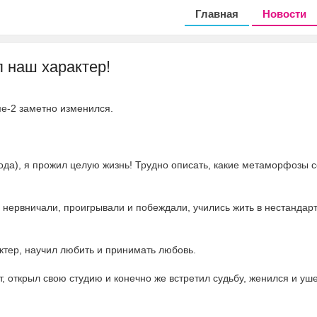
Главная
Новости
 наш характер!
ме-2 заметно изменился.
года), я прожил целую жизнь! Трудно описать, какие метаморфозы 
, нервничали, проигрывали и побеждали, учились жить в нестандар
ктер, научил любить и принимать любовь.
ст, открыл свою студию и конечно же встретил судьбу, женился и уш