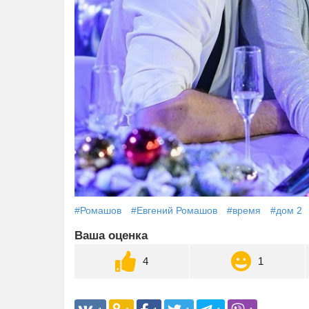
#Ромашов
#Евгений Ромашов
#время
#дом 2
Ваша оценка
4
1