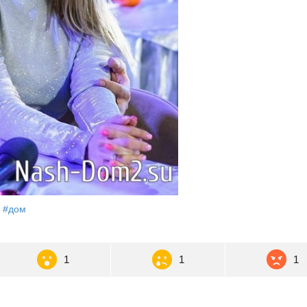
#дом
1
1
1