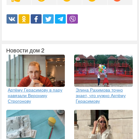
Новости дом 2
Артёму Герасимову в пару
Элина Рахимова точно
навязали Веронику
знает, что нужно Артёму
Строгонову
Герасимову