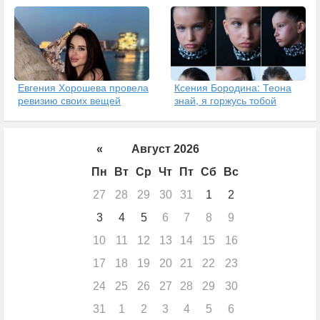
Евгения Хорошева провела
Ксения Бородина: Теона
ревизию своих вещей
знай, я горжусь тобой
«
Август 2026
Пн
Вт
Ср
Чт
Пт
Сб
Вс
27
28
29
30
31
1
2
3
4
5
6
7
8
9
10
11
12
13
14
15
16
17
18
19
20
21
22
23
24
25
26
27
28
29
30
31
1
2
3
4
5
6