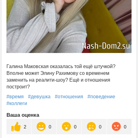
Галина Маковская оказалась той ещё штучкой?
Вполне может Элину Рахимову со временем
заменить на реалити-шоу? Ещё и отношения
построит?
#время
#девушка
#отношения
#поведение
#коллеги
Ваша оценка
2
0
0
0
0