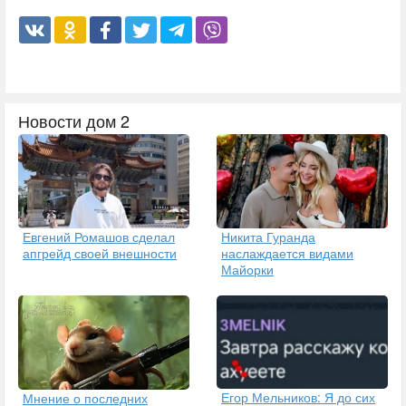
Новости дом 2
Евгений Ромашов сделал
Никита Гуранда
апгрейд своей внешности
наслаждается видами
Майорки
Егор Мельников: Я до сих
Мнение о последних