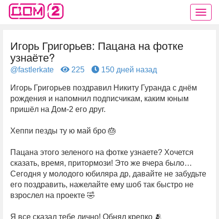
Игорь Григорьев: Пацана на фотке
узнаёте?
@fastlerkate
225
150 дней назад
Игорь Григорьев поздравил Никиту Гуранда с днём
рождения и напомнил подписчикам, каким юным
пришёл на Дом-2 его друг.
Хеппи пезды ту ю май бро 🎂
Пацана этого зеленого на фотке узнаете? Хочется
сказать, время, притормози! Это же вчера было…
Сегодня у молодого юбиляра др, давайте не забудьте
его поздравить, нажелайте ему шоб так быстро не
взрослел на проекте 🤣
Я все сказал тебе лично! Обнял крепко 🫂