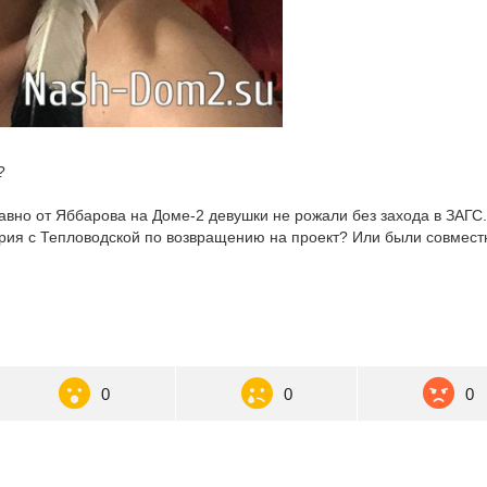
?
Давно от Яббарова на Доме-2 девушки не рожали без захода в ЗАГС.
ария с Тепловодской по возвращению на проект? Или были совмес
0
0
0