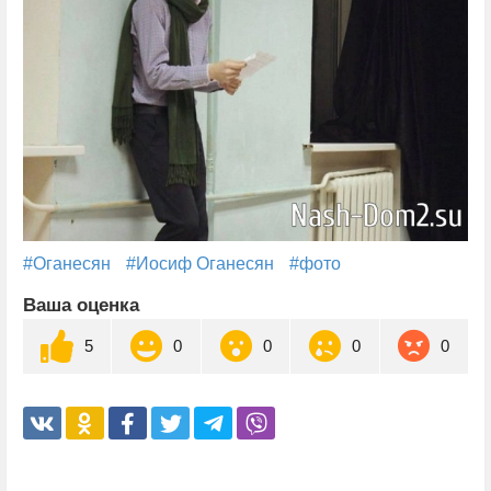
#Оганесян
#Иосиф Оганесян
#фото
Ваша оценка
5
0
0
0
0