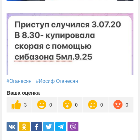
#Оганесян
#Иосиф Оганесян
Ваша оценка
3
0
0
0
0