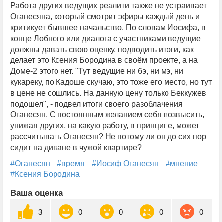
Работа других ведущих реалити также не устраивает
Оганесяна, который смотрит эфиры каждый день и
критикует бывшее начальство. По словам Иосифа, в
конце Лобного или диалога с участниками ведущие
должны давать свою оценку, подводить итоги, как
делает это Ксения Бородина в своём проекте, а на
Доме-2 этого нет. "Тут ведущие ни бэ, ни мэ, ни
кукареку, по Кадоше скучаю, это тоже его место, но тут
в цене не сошлись. На данную цену только Беккужев
подошел", - подвел итоги своего разоблачения
Оганесян. С постоянным желанием себя возвысить,
унижая других, на какую работу, в принципе, может
рассчитывать Оганесян? Не потому ли он до сих пор
сидит на диване в чужой квартире?
#Оганесян
#время
#Иосиф Оганесян
#мнение
#Ксения Бородина
Ваша оценка
3
0
0
0
0