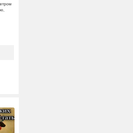
метром
ию,