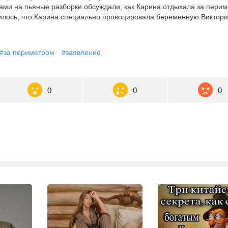
ёками на пьяные разборки обсуждали, как Карина отдыхала за пери
нилось, что Карина специально провоцировала беременную Виктор
#за периметром
#заявление
0
0
0