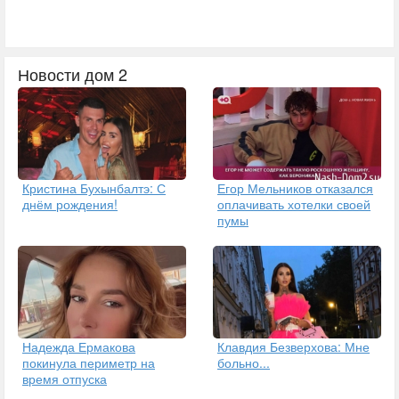
Новости дом 2
Кристина Бухынбалтэ: С
Егор Мельников отказался
днём рождения!
оплачивать хотелки своей
пумы
Надежда Ермакова
Клавдия Безверхова: Мне
покинула периметр на
больно...
время отпуска