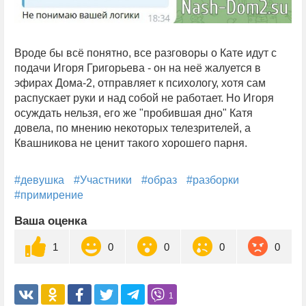
Вроде бы всё понятно, все разговоры о Кате идут с
подачи Игоря Григорьева - он на неё жалуется в
эфирах Дома-2, отправляет к психологу, хотя сам
распускает руки и над собой не работает. Но Игоря
осуждать нельзя, его же "пробившая дно" Катя
довела, по мнению некоторых телезрителей, а
Квашникова не ценит такого хорошего парня.
#девушка
#Участники
#образ
#разборки
#примирение
Ваша оценка
1
0
0
0
0
1