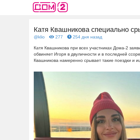
Катя Квашникова специально ср
@klio
277
254 дня назад
Катя Квашникова при всех участниках Дома-2 заявил
обвиняет Игоря в двуличности и в последней ссор
Квашникова намеренно срывает такие поездки и ищ