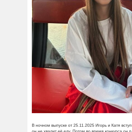
В ночном выпуске от 25.11.2025 Игорь и Катя всту
он не хвалит её еду. Потом во время конкурса он п