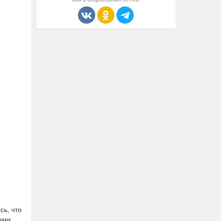
сь, что
ами.