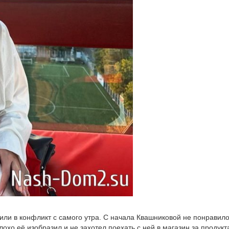
пили в конфликт с самого утра. С начала Квашниковой не понравило
лохо её изобразил и не захотел поехать с ней в магазин за продукт