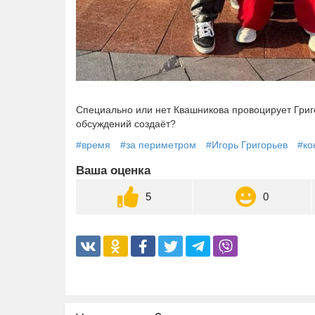
Специально или нет Квашникова провоцирует Григ
обсуждений создаёт?
#время
#за периметром
#Игорь Григорьев
#ко
Ваша оценка
5
0