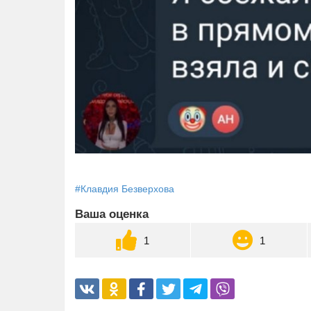
#Клавдия Безверхова
Ваша оценка
1
1