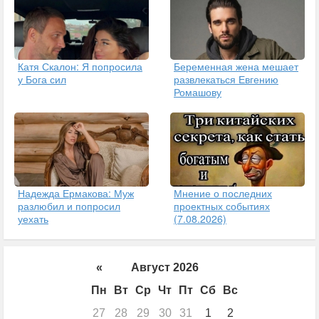
Катя Скалон: Я попросила
Беременная жена мешает
у Бога сил
развлекаться Евгению
Ромашову
Надежда Ермакова: Муж
Мнение о последних
разлюбил и попросил
проектных событиях
уехать
(7.08.2026)
«
Август 2026
Пн
Вт
Ср
Чт
Пт
Сб
Вс
27
28
29
30
31
1
2