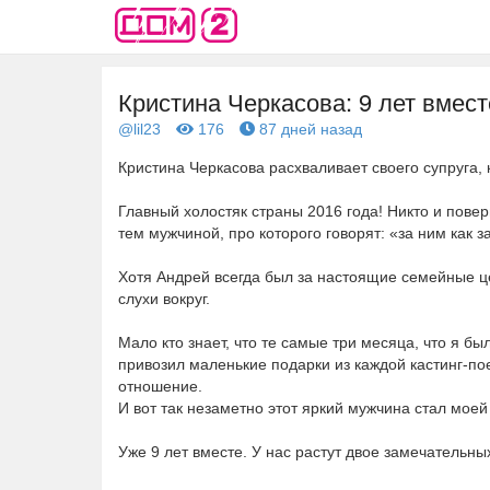
Кристина Черкасова: 9 лет вмест
@lil23
176
87 дней назад
Кристина Черкасова расхваливает своего супруга
Главный холостяк страны 2016 года! Никто и пове
тем мужчиной, про которого говорят: «за ним как з
⠀
Хотя Андрей всегда был за настоящие семейные ц
слухи вокруг.
⠀
Мало кто знает, что те самые три месяца, что я бы
привозил маленькие подарки из каждой кастинг-по
отношение.
И вот так незаметно этот яркий мужчина стал моей
⠀
Уже 9 лет вместе. У нас растут двое замечательны