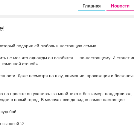
Главная
Новости
е!
, который подарил ей любовь и настоящую семью.
рить не мог, что однажды он влюбится — по-настоящему. И станет 
а каменной стеной».
енности. Даже несмотря на шоу, внимание, провокации и бесконеч
ла на проекте он ухаживал за мной тихо и без камер: поддерживал,
ездки в новый город. В мелочах всегда видно самое настоящее
 судьбой.
х сыновей 🤍