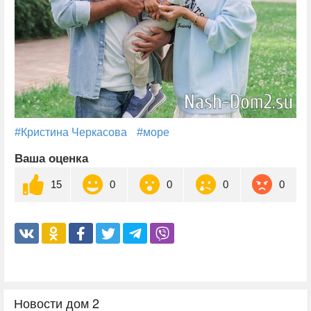
#Кристина Черкасова
#море
Ваша оценка
15
0
0
0
0
Новости дом 2