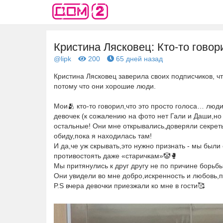
Кристина Лясковец: Кто-то говори
@lipk
200
65 дней назад
Кристина Лясковец заверила своих подписчиков, ч
потому что они хорошие люди.
Мои🫂 кто-то говорил,что это просто голоса… люди 
девочек (к сожалению на фото нет Гали и Даши,но 
остальные! Они мне открывались,доверяли секреты
обиду,пока я находилась там!
И да,че уж скрывать,это нужно признать - мы был
противостоять даже «старичкам»🤡🥊
Мы притянулись к друг другу не по причине борьбы,
Они увидели во мне добро,искренность и любовь,п
P.S вчера девочки приезжали ко мне в гости🥰