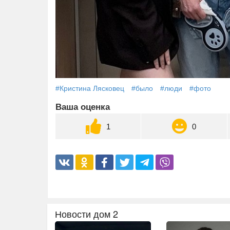
#Кристина Лясковец
#было
#люди
#фото
Ваша оценка
1
0
Новости дом 2