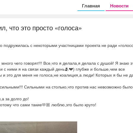
Главная
Новости
л, что это просто «голоса»
то подружилась с некоторыми участницами проекта не ради «голосо
много чего говорят!!! Все,что я делала,я делала с душой! Я знаю э
и с ними я на связи каждый день🫂💔) глубже и больше,чем все
 и это для меня не голоса,не коалиция,а люди! Которых я бы не д
и сильными!!! Сильными на столько,что против нас невозможно было
а за долго до!
отому что сами такие🫶🏼 люблю,это было круто!