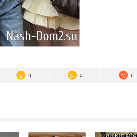
0
0
0