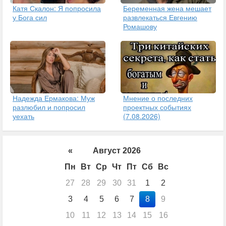
Катя Скалон: Я попросила
Беременная жена мешает
у Бога сил
развлекаться Евгению
Ромашову
Надежда Ермакова: Муж
Мнение о последних
разлюбил и попросил
проектных событиях
уехать
(7.08.2026)
«
Август 2026
Пн
Вт
Ср
Чт
Пт
Сб
Вс
27
28
29
30
31
1
2
3
4
5
6
7
8
9
10
11
12
13
14
15
16