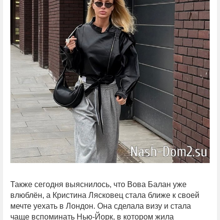
Также сегодня выяснилось, что Вова Балан уже
влюблён, а Кристина Лясковец стала ближе к своей
мечте уехать в Лондон. Она сделала визу и стала
чаще вспоминать Нью-Йорк, в котором жила