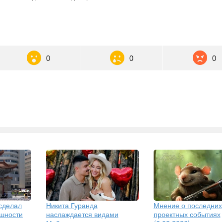
0
0
0
сделал
Никита Гуранда
Мнение о последних
ешности
наслаждается видами
проектных событиях