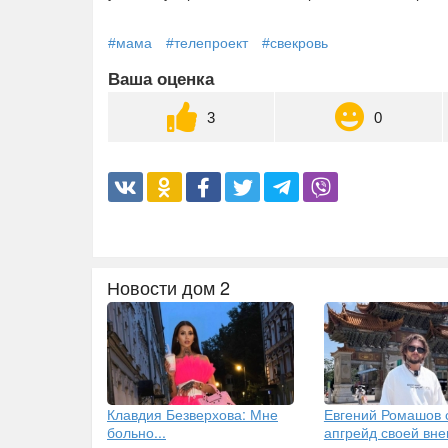
#мама
#телепроект
#свекровь
Ваша оценка
3
0
Новости дом 2
Клавдия Безверхова: Мне
Евгений Ромашов 
больно...
апгрейд своей вн