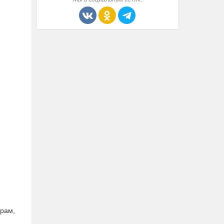
орам,