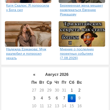
Катя Скалон: Я попросила
Беременная жена мешает
у Бога сил
развлекаться Евгению
Ромашову
Надежда Ермакова: Муж
Мнение о последних
разлюбил и попросил
проектных событиях
уехать
(7.08.2026)
«
Август 2026
Пн
Вт
Ср
Чт
Пт
Сб
Вс
27
28
29
30
31
1
2
3
4
5
6
7
8
9
10
11
12
13
14
15
16