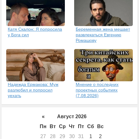
Катя Скалон: Я попросила
Беременная жена мешает
у Бога сил
развлекаться Евгению
Ромашову
Надежда Ермакова: Муж
Мнение о последних
разлюбил и попросил
проектных событиях
уехать
(7.08.2026)
«
Август 2026
Пн
Вт
Ср
Чт
Пт
Сб
Вс
27
28
29
30
31
1
2