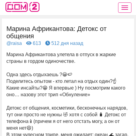
Марина Африкантова: Детокс от
общения
@raisa
613
512 дня назад
Марина Африкантова улетела в отпуск в жаркие
страны в гордом одиночестве.
Одна здесь отдыхаешь ?😀🍉
Поделитесь опытом - кто летал на отдых один?☝
Какие инсайты?😁 Я впервые ) Ну посмотрим какого
оно… назову этот трип «Обнуление»
Детокс от общения, косметики, бесконечных нарядов,
тут они просто не нужны 🤣 хотя с собой 🧳 Детокс от
телефона📱(причем я от него отстать могу, а он от
меня нет😄)
В этом чудесном трипе, меня ожидает: океан 🌊 загар,