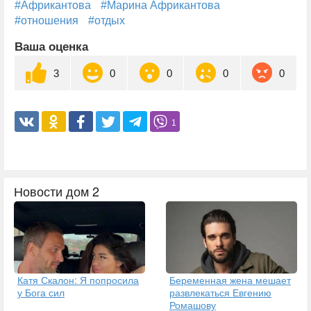
#Африкантова
#Марина Африкантова
#отношения
#отдых
Ваша оценка
3
0
0
0
0
1
Новости дом 2
Катя Скалон: Я попросила
Беременная жена мешает
у Бога сил
развлекаться Евгению
Ромашову