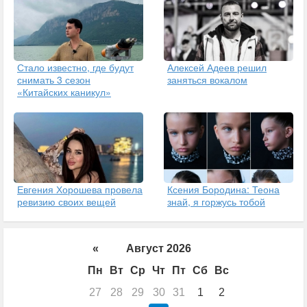
Стало известно, где будут
Алексей Адеев решил
снимать 3 сезон
заняться вокалом
«Китайских каникул»
Евгения Хорошева провела
Ксения Бородина: Теона
ревизию своих вещей
знай, я горжусь тобой
«
Август 2026
Пн
Вт
Ср
Чт
Пт
Сб
Вс
27
28
29
30
31
1
2