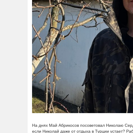
На днях Май Абрикосов посоветовал Николаю Сердю
если Николай даже от отдыха в Турции устает? Ра