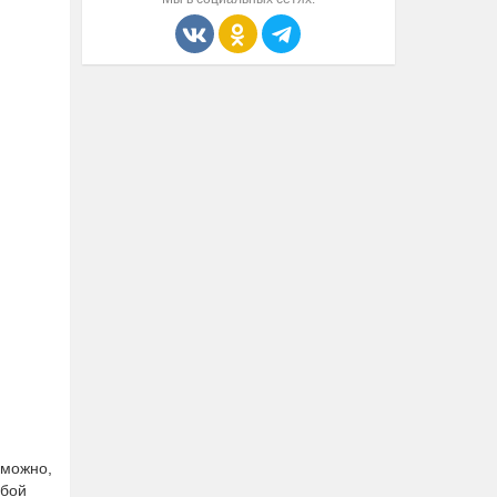
зможно,
убой