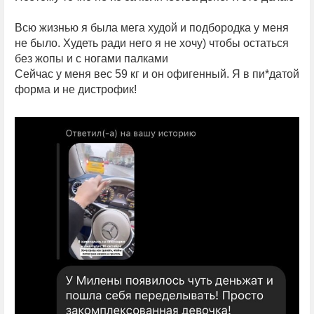
Всю жизнью я была мега худой и подбородка у меня
не было. Худеть ради него я не хочу) чтобы остаться
без жопы и с ногами палками
Сейчас у меня вес 59 кг и он офигенный. Я в пи*датой
форма и не дистрофик!