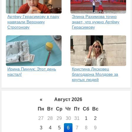
Артёму Герасимову в пару
Элина Рахимова точно
навязали Веронику
знает, что нужно Артёму
Строгонову
Герасимову
Ирина Пинчук: Этот день
Кристина Лясковец
настал!
благодарна Молдове за
крутых людей
«
Август 2026
Пн
Вт
Ср
Чт
Пт
Сб
Вс
27
28
29
30
31
1
2
3
4
5
6
7
8
9