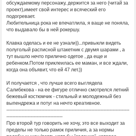
обсуждаемому персонажу, держится за него (читай за
проект),имеет свой интерес и всяческий его
подогревает.
Любительница рока не впечатлила, я ваще не поняла,
что выдавало бы в ней рокершу.
Клавка оделась и ее не узнали))...привыкли видеть
полуголый расписной штакетник с двумя шарами , а
тут вышло нечто прилично одетое , да еще и
ребенком.Потом приклеилась ее маман, и все ждали,
когда она объявит, что ей 47 лет.))
И получается , что лучше всего выглядела
Салибекова - на ее фигуре отлично смотрелся летний
бежевый костюмчик - стильный и молодежный без
выпендрежа и потуг на нечто креативное.
---------------------------------------------------------------------------------
-------------------------------------
Про второй тур говорить не хочу, это все выходит за
пределы не только рамок приличия, а за нормы