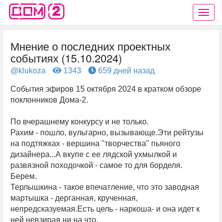
Мнение о последних проектных
событиях (15.10.2024)
@klukoza
1343
659 дней назад
События эфиров 15 октября 2024 в кратком обзоре
поклонников Дома-2.
По вчерашнему конкурсу и не только.
Рахим - пошло, вульгарно, вызывающе.Эти рейтузы
на подтяжках - вершина "творчества" пьяного
дизайнера...А вкупе с ее лядской ухмылкой и
развязной походочкой - самое то для борделя.
Берем.
Терлышкина - такое впечатление, что это заводная
мартышка - дерганная, крученная,
непредсказуемая.Есть цель - наркоша- и она идет к
ней невзирая ни на что.