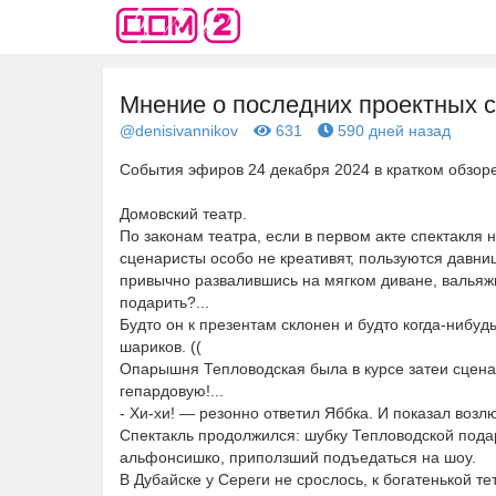
Мнение о последних проектных с
@denisivannikov
631
590 дней назад
События эфиров 24 декабря 2024 в кратком обзор
Домовский театр.
По законам театра, если в первом акте спектакля 
сценаристы особо не креативят, пользуются давн
привычно развалившись на мягком диване, вальяж
подарить?...
Будто он к презентам склонен и будто когда-нибу
шариков. ((
Опарышня Тепловодская была в курсе затеи сценар
гепардовую!...
- Хи-хи! — резонно ответил Яббка. И показал возл
Спектакль продолжился: шубку Тепловодской пода
альфонсишко, приползший подъедаться на шоу.
В Дубайске у Сереги не срослось, к богатенькой 