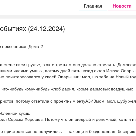
Главная
Новости
обытиях (24.12.2024)
е поклонников Дома-2.
на стене висит ружье, в акте третьем оно должно стрелять. Домовск
ишними идеями умных, потому дней пять назад актер Илюха Опары
но поинтересовался у своей Опарышни: мол, шо тебе на Новый го
дь что-нибудь кому-нибудь жлоб дарил, кроме дармовых воздушных
истов, потому ответила с проектным энтуАЗИЗмом: мол, шубу жела
юбленной кукиш.
рил Сережа Хорошев. Потому что он щедрый и денежный, хоть и 
тете пристроиться не получилось — так еще и безденежная, бесприю