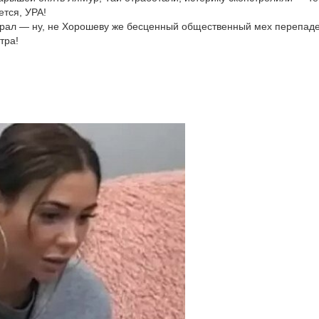
тся, УРА!
грал — ну, не Хорошеву же бесценный общественный мех перепад
тра!