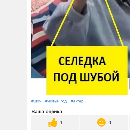
#шоу
#новый год
#актер
Ваша оценка
1
0