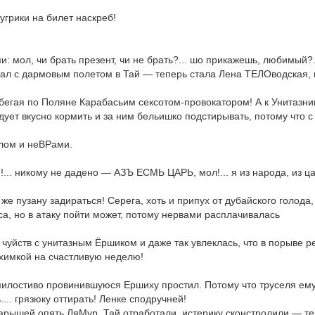
угрики на билет наскреб!
 мол, чи брать презент, чи не брать?... шо прикажешь, любимый?..
пал с дармовым полетом в Тай — теперь стала Лена ТЕЛОводская, 
 бегая по Поляне Карабасьим сексотом-провокатором! А к Унитазни
едует вкусно кормить и за ним бельишко подстирывать, потому что с
лом и неВРами.
ю!... никому не дадено — АЗЪ ЕСМЬ ЦАРЬ, мол!... я из народа, из ц
е пузану задираться! Серега, хоть и припух от дубайского голода,
, но в атаку пойти может, потому нервами расплачивалась
 чуйств с унитазным Ёршиком и даже так увлеклась, что в порыве 
ахимкой на счастливую неделю!
 милостиво провинившуюся Ершиху простил. Потому что труселя ем
... грязюку оттирать! Ленке сподручней!
парышей опять ЛяМур, Тай отработали, истерику сконстролили — т