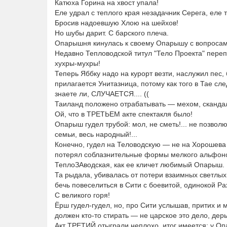
Катюха Горина на хвост упала!
Еле удрал с теплого края незадачник Серега, еле т
Бросив надоевшую Хлою на шейхов!
Но шубы дарит. С барского плеча.
Опарышня кинулась к своему Опарышу с вопросами:
Недавно Тепловодской титул "Тело Проекта" пере
хухры-мухры!
Теперь Яббку надо на курорт везти, наслужил пес,
прилагается Унитазница, потому как того в Тае сл
знаете ли, СЛУЧАЕТСЯ.... ((
Таиланд положено отрабатывать — мехом, сканда
Ой, что в ТРЕТЬЕМ акте спектакля было!
Опарыш гудел трубой: мол, не сметь!... не позвол
семьи, весь народный!...
Конечно, гудел на Теловодскую — не на Хорошева ж
потерял соблазнительные формы мелкого альфонса
ТеплоЗАводская, как ее кличет любимый Опарыш.
Та рыдала, убивалась от потери взаимных светлых
бечь повеселиться в Сити с боевитой, одинокой Р
С великого горя!
Ёрш гудел-гудел, но, про Сити услышав, притих и
должен кто-то стирать — не царское это дело, дерь.
Акт ТРЕТИЙ отыграли неплохо, итог имеется: у О