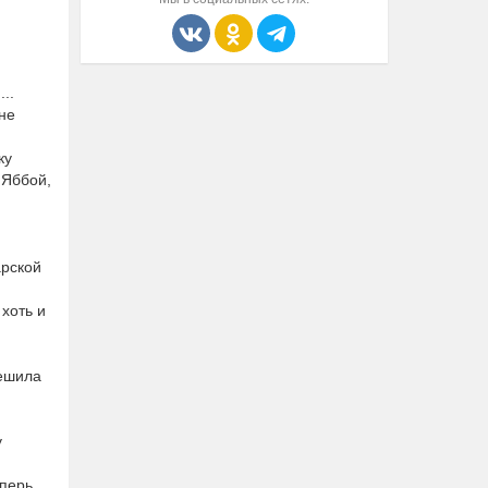
..
не
ку
 Яббой,
арской
 хоть и
решила
у
еперь