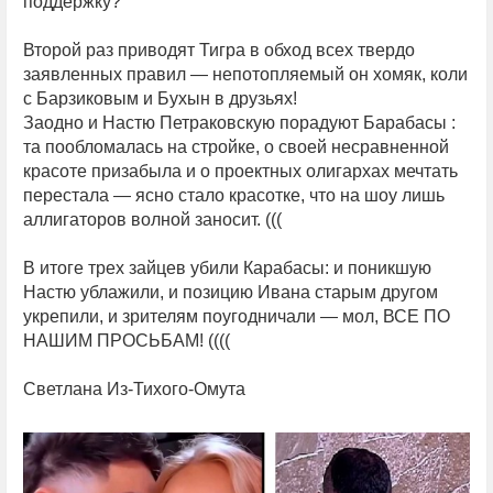
поддержку?
Второй раз приводят Тигра в обход всех твердо
заявленных правил — непотопляемый он хомяк, коли
с Барзиковым и Бухын в друзьях!
Заодно и Настю Петраковскую порадуют Барабасы :
та пообломалась на стройке, о своей несравненной
красоте призабыла и о проектных олигархах мечтать
перестала — ясно стало красотке, что на шоу лишь
аллигаторов волной заносит. (((
В итоге трех зайцев убили Карабасы: и поникшую
Настю ублажили, и позицию Ивана старым другом
укрепили, и зрителям поугодничали — мол, ВСЕ ПО
НАШИМ ПРОСЬБАМ! ((((
Светлана Из-Тихого-Омута