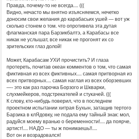
Правда, почему-то не всегда.... (((
Видно, нечасто мы внятно изъясняемся, нечетко
доносим свои желания до карабасьих ушей — вот уж
сколько стонем о том. что опротивела эта дутая
флагманская пара Барзикбалтэ, а Карабасы все
никак не услышат, все никак не прогонят их со
зрительских глаз долой!
Может, Карабасам УХИ прочистить? И глаза
протереть, почитав океан комментов о том, что самая
фиктивная из всех фиктивных.... самая притворная из
всех притворных.... самая наглая из всех оборзевших
—- это как раз парочка Борзого и Шкварки,
слухмейкеров, подстрекателей и стукачей. (((
К слову, кто-нибудь поверил, что в последнем
проектном испытании хитрая Бухын, затащив тертого
Барзика в клЯдовку, не подала ему тайный знак: мол,
радуйся моему вранью о беременности!.... да поярче,
артист!.... НАДО — ты ж понимаешь!!....
Вот он и возрадовался!