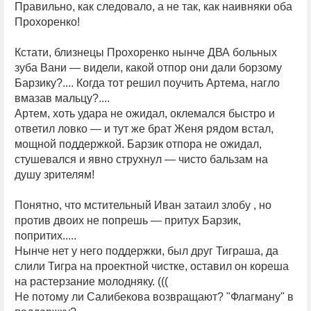
Правильно, как следовало, а не так, как наивняки оба
Прохоренко!
Кстати, близнецы Прохоренко нынче ДВА больных
зуба Вани — видели, какой отпор они дали борзому
Барзику?.... Когда тот решил поучить Артема, нагло
вмазав мальцу?....
Артем, хоть удара не ожидал, оклемался быстро и
ответил ловко — и тут же брат Женя рядом встал,
мощной поддержкой. Барзик отпора не ожидал,
стушевался и явно струхнул — чисто бальзам на
душу зрителям!
Понятно, что мстительный Иван затаил злобу , но
против двоих не попрешь — притух Барзик,
попритих.....
Нынче нет у него поддержки, был друг Тиграша, да
слили Тигра на проектной чистке, оставил он кореша
на растерзание молодняку. (((
Не потому ли Салибекова возвращают? "Флагману" в