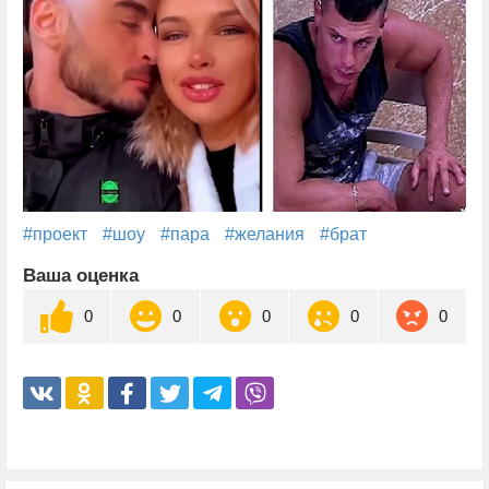
#проект
#шоу
#пара
#желания
#брат
Ваша оценка
0
0
0
0
0