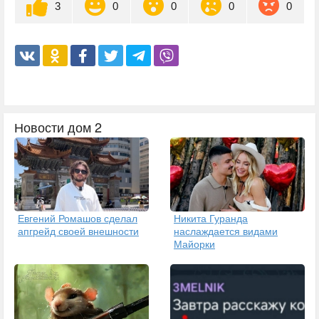
3
0
0
0
0
Новости дом 2
Евгений Ромашов сделал
Никита Гуранда
апгрейд своей внешности
наслаждается видами
Майорки