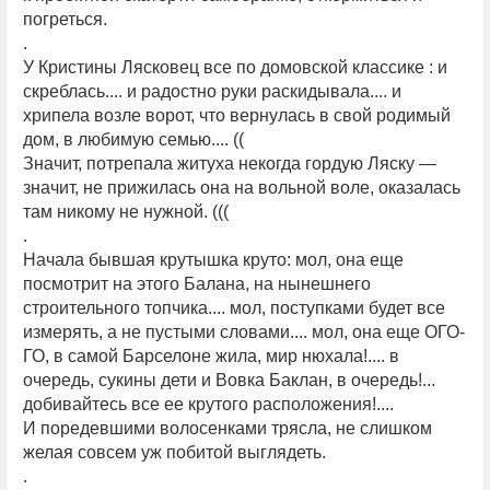
погреться.
.
У Кристины Лясковец все по домовской классике : и
скреблась.... и радостно руки раскидывала.... и
хрипела возле ворот, что вернулась в свой родимый
дом, в любимую семью.... ((
Значит, потрепала житуха некогда гордую Ляску —
значит, не прижилась она на вольной воле, оказалась
там никому не нужной. (((
.
Начала бывшая крутышка круто: мол, она еще
посмотрит на этого Балана, на нынешнего
строительного топчика.... мол, поступками будет все
измерять, а не пустыми словами.... мол, она еще ОГО-
ГО, в самой Барселоне жила, мир нюхала!.... в
очередь, сукины дети и Вовка Баклан, в очередь!...
добивайтесь все ее крутого расположения!....
И поредевшими волосенками трясла, не слишком
желая совсем уж побитой выглядеть.
.