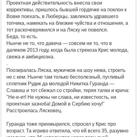
Проектная действительность внесла свои
коррективы, пришлось бывшей гордячке на поклон к
Вовке поехать, в Люберцы, завлекать удравшего
топчика, намекать на близкие чуйства и отношения, а
тот раскочевряжился и на Ляску не повелся.
Беда, то есть.
Нынче не то, что давеча — совсем не то, что в
далеком 2013 году, когда была стрекоза Крис молода,
свежа и амбициозна.
.
Поозиралась Ляска, мужичков на шоу нема, строить
не с кем. Нынче там только бесполезный, пугливый
сплетник Рудик да молодой Никитка Гуранда —
Славиш и тот сбежал со стройки, теряя тапки и крича:
"Не-е-ет! Не нужны ни слава, ни известность, ни
проектная зазноба! Домой в Сербию хочу!"
Расстроилась Лясковец.
Гуранда тоже прихмырился, спросил у Крис про
возраст. Та игриво ответила, что ей всего 35, разумно