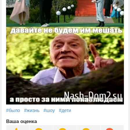
#было
#жизнь
#шоу
#дети
Ваша оценка