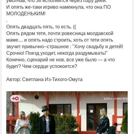
умолчав, что 36 исполнится через пару дней.
И опять же-таки игриво намекнула, что она ПО
МОЛОДЕНЬКИМ!
.
Опять двадцать пять, то есть. ((
Опять рядом тетя, почти ровесница молдавской
маме.... и опять надо строить, хоть от тети опять
звучит привычно--страшное : "Хочу свадьбу и детей!
Срочно! Поезд уходит, некогда раздумывать!"
Конечно, сценарий не нов, все уже было — а что
будет? Чем сердце успокоится?
Автор: Светлана Из-Тихого-Омута