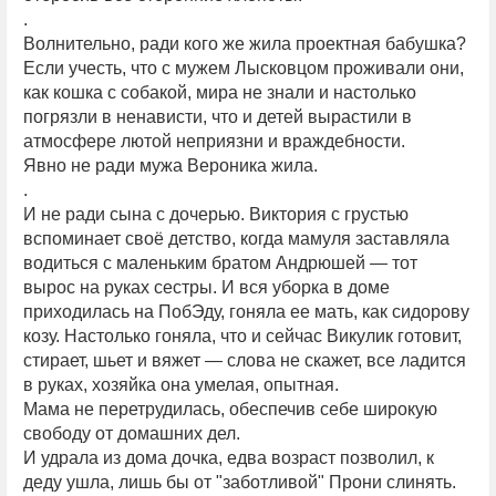
.
Волнительно, ради кого же жила проектная бабушка?
Если учесть, что с мужем Лысковцом проживали они,
как кошка с собакой, мира не знали и настолько
погрязли в ненависти, что и детей вырастили в
атмосфере лютой неприязни и враждебности.
Явно не ради мужа Вероника жила.
.
И не ради сына с дочерью. Виктория с грустью
вспоминает своё детство, когда мамуля заставляла
водиться с маленьким братом Андрюшей — тот
вырос на руках сестры. И вся уборка в доме
приходилась на ПобЭду, гоняла ее мать, как сидорову
козу. Настолько гоняла, что и сейчас Викулик готовит,
стирает, шьет и вяжет — слова не скажет, все ладится
в руках, хозяйка она умелая, опытная.
Мама не перетрудилась, обеспечив себе широкую
свободу от домашних дел.
И удрала из дома дочка, едва возраст позволил, к
деду ушла, лишь бы от "заботливой" Прони слинять.