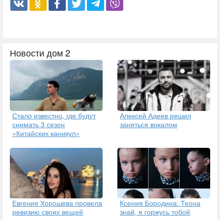
Новости дом 2
Стало известно, где будут
Алексей Адеев решил
снимать 3 сезон
заняться вокалом
«Китайских каникул»
Евгения Хорошева провела
Ксения Бородина: Теона
ревизию своих вещей
знай, я горжусь тобой