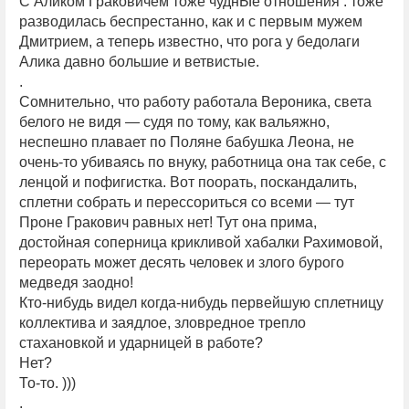
С Аликом Граковичем тоже чуднЫе отношения : тоже
разводилась беспрестанно, как и с первым мужем
Дмитрием, а теперь известно, что рога у бедолаги
Алика давно большие и ветвистые.
.
Сомнительно, что работу работала Вероника, света
белого не видя — судя по тому, как вальяжно,
неспешно плавает по Поляне бабушка Леона, не
очень-то убиваясь по внуку, работница она так себе, с
ленцой и пофигистка. Вот поорать, поскандалить,
сплетни собрать и перессориться со всеми — тут
Проне Гракович равных нет! Тут она прима,
достойная соперница крикливой хабалки Рахимовой,
переорать может десять человек и злого бурого
медведя заодно!
Кто-нибудь видел когда-нибудь первейшую сплетницу
коллектива и заядлое, зловредное трепло
стахановкой и ударницей в работе?
Нет?
То-то. )))
.