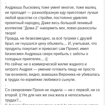
.
Андрюша Лысковец тоже умеет многое, тоже малец
не пропадет — разнообразную еду приготовит лучше
любой красотки со стройки, постоянно удивляя
проектный народец. Даже весь большой ленивый
коллектив "Дома-2" накормить мог, ловко разносолы
творя!
Правда, не безвозмездно, за всё тугрики с друзей
брал, не гнушался цену объявить.... И, учитывая, что
продукты покупает и привозит сам Проект, имел
бизнесмен Андрюша сверх-прибыль с заботы о
голодных приятелях.... ((
Но сейчас не о коммерческой жилке жадного и
хитрого Андрея — умение готовить пищу не просто
так возникло, видно, мамашка Вероника не убивалась
в трудах по кормёжке любимого сынули.
.
Со свекровями Проня не ладила — ни с первой, ни со
второй. (( Не для них же она жила в непосильных
трудах?...